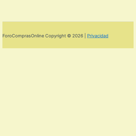
ForoComprasOnline Copyright © 2026 |
Privacidad
Utilizamos cookies para mejorar la experiencia de usuario. Para
seguir navegando por esta web debes de aceptar la política de
privacidad y las cookies.
Acepto
Rechazar
Aviso legal,
privacidad y cookies.
Política de privacidad y cookies
Cerrar
Privacy Overview