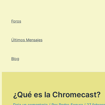
Ir
al
contenido
Foros
Últimos Mensajes
Blog
¿Qué es la Chromecast?
Deja un comentario
/ Por
Pedro Segura
/
27 febrer