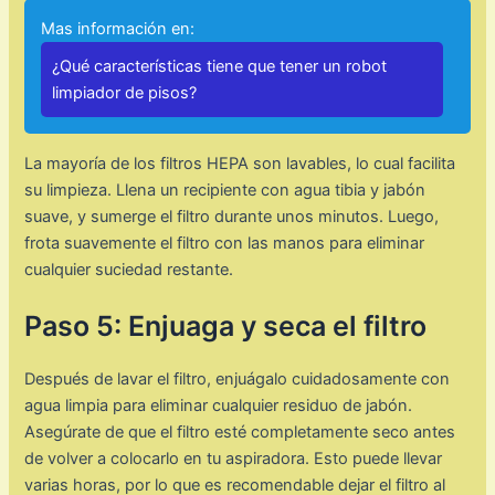
Mas información en:
¿Qué características tiene que tener un robot
limpiador de pisos?
La mayoría de los filtros HEPA son lavables, lo cual facilita
su limpieza. Llena un recipiente con agua tibia y jabón
suave, y sumerge el filtro durante unos minutos. Luego,
frota suavemente el filtro con las manos para eliminar
cualquier suciedad restante.
Paso 5: Enjuaga y seca el filtro
Después de lavar el filtro, enjuágalo cuidadosamente con
agua limpia para eliminar cualquier residuo de jabón.
Asegúrate de que el filtro esté completamente seco antes
de volver a colocarlo en tu aspiradora. Esto puede llevar
varias horas, por lo que es recomendable dejar el filtro al