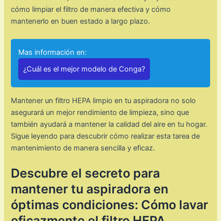
cómo limpiar el filtro de manera efectiva y cómo
mantenerlo en buen estado a largo plazo.
Mas información en:
¿Cuál es el mejor modelo de Conga?
Mantener un filtro HEPA limpio en tu aspiradora no solo
asegurará un mejor rendimiento de limpieza, sino que
también ayudará a mantener la calidad del aire en tu hogar.
Sigue leyendo para descubrir cómo realizar esta tarea de
mantenimiento de manera sencilla y eficaz.
Descubre el secreto para
mantener tu aspiradora en
óptimas condiciones: Cómo lavar
eficazmente el filtro HEPA