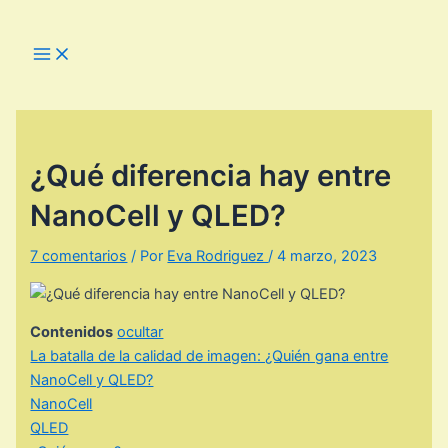
Ir
al
Main
Menu
contenido
¿Qué diferencia hay entre
NanoCell y QLED?
7 comentarios
/ Por
Eva Rodriguez
/
4 marzo, 2023
Contenidos
ocultar
La batalla de la calidad de imagen: ¿Quién gana entre
NanoCell y QLED?
NanoCell
QLED