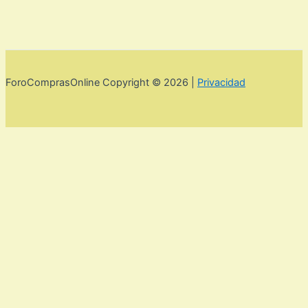
ForoComprasOnline Copyright © 2026 |
Privacidad
Utilizamos cookies para mejorar la experiencia de usuario. Para
seguir navegando por esta web debes de aceptar la política de
privacidad y las cookies.
Acepto
Rechazar
Aviso legal,
privacidad y cookies.
Política de privacidad y cookies
Cerrar
Privacy Overview