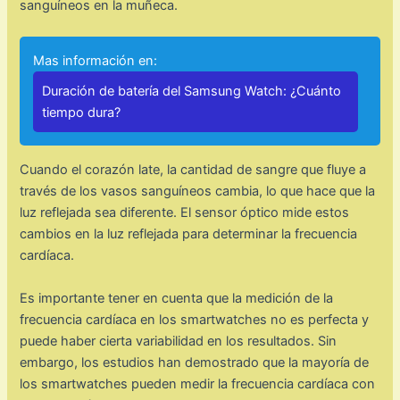
sanguíneos en la muñeca.
Mas información en:
Duración de batería del Samsung Watch: ¿Cuánto
tiempo dura?
Cuando el corazón late, la cantidad de sangre que fluye a
través de los vasos sanguíneos cambia, lo que hace que la
luz reflejada sea diferente. El sensor óptico mide estos
cambios en la luz reflejada para determinar la frecuencia
cardíaca.
Es importante tener en cuenta que la medición de la
frecuencia cardíaca en los smartwatches no es perfecta y
puede haber cierta variabilidad en los resultados. Sin
embargo, los estudios han demostrado que la mayoría de
los smartwatches pueden medir la frecuencia cardíaca con