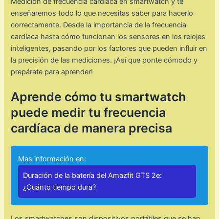
Medición de frecuencia cardíaca en smartwatch y te
enseñaremos todo lo que necesitas saber para hacerlo
correctamente. Desde la importancia de la frecuencia
cardíaca hasta cómo funcionan los sensores en los relojes
inteligentes, pasando por los factores que pueden influir en
la precisión de las mediciones. ¡Así que ponte cómodo y
prepárate para aprender!
Aprende cómo tu smartwatch
puede medir tu frecuencia
cardíaca de manera precisa
Mas información en:
Duración de la batería del Amazfit GTS 2e:
¿Cuánto tiempo dura?
Los smartwatches son dispositivos portátiles que se han