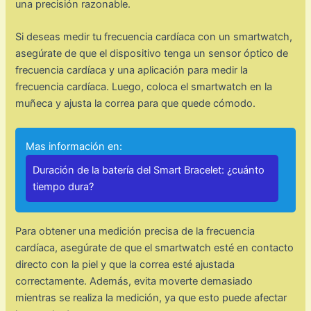
una precisión razonable.
Si deseas medir tu frecuencia cardíaca con un smartwatch,
asegúrate de que el dispositivo tenga un sensor óptico de
frecuencia cardíaca y una aplicación para medir la
frecuencia cardíaca. Luego, coloca el smartwatch en la
muñeca y ajusta la correa para que quede cómodo.
Mas información en:
Duración de la batería del Smart Bracelet: ¿cuánto
tiempo dura?
Para obtener una medición precisa de la frecuencia
cardíaca, asegúrate de que el smartwatch esté en contacto
directo con la piel y que la correa esté ajustada
correctamente. Además, evita moverte demasiado
mientras se realiza la medición, ya que esto puede afectar