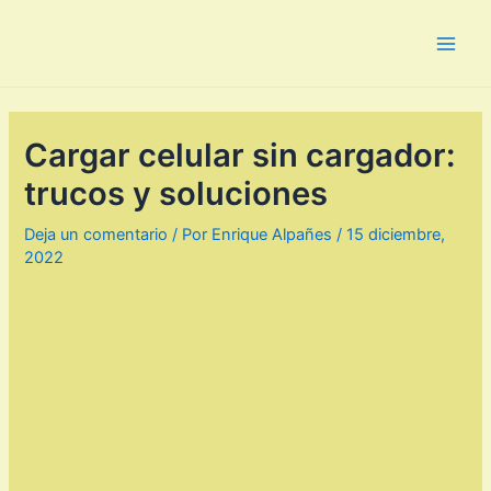
Ir
al
Main
contenido
Men
Cargar celular sin cargador:
trucos y soluciones
Deja un comentario
/ Por
Enrique Alpañes
/
15 diciembre,
2022