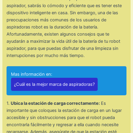
aspirador, sabrás lo cómodo y eficiente que es tener este
dispositivo inteligente en casa. Sin embargo, una de las
preocupaciones más comunes de los usuarios de
aspiradoras robot es la duración de la batería.
Afortunadamente, existen algunos consejos que te
ayudarán a maximizar la vida útil de la batería de tu robot
aspirador, para que puedas disfrutar de una limpieza sin
interrupciones por mucho más tiempo.
Mas información en:
¿Cuál es la mejor marca de aspiradoras?
1.
Ubica la estación de carga correctamente:
Es
importante que coloques la estación de carga en un lugar
accesible y sin obstrucciones para que el robot pueda
encontrarla fácilmente y regresar a ella cuando necesite
recargarse. Además, asegúrate de que la estación esté