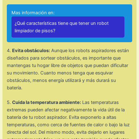
Mas información en:
¿Qué características tiene que tener un robot
limpiador de pisos?
4.
Evita obstáculos:
Aunque los robots aspiradores están
diseñados para sortear obstáculos, es importante que
mantengas tu hogar libre de objetos que puedan dificultar
su movimiento. Cuanto menos tenga que esquivar
obstáculos, menos energía utilizará y más durará su
batería.
5.
Cuida la temperatura ambiente:
Las temperaturas
extremas pueden afectar negativamente la vida útil de la
batería de tu robot aspirador. Evita exponerlo a altas
temperaturas, como cerca de fuentes de calor o bajo la luz
directa del sol. Del mismo modo, evita dejarlo en lugares