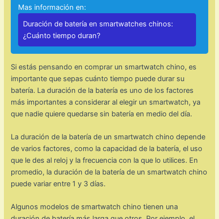
Mas información en:
Duración de batería en smartwatches chinos:
¿Cuánto tiempo duran?
Si estás pensando en comprar un smartwatch chino, es
importante que sepas cuánto tiempo puede durar su
batería. La duración de la batería es uno de los factores
más importantes a considerar al elegir un smartwatch, ya
que nadie quiere quedarse sin batería en medio del día.
La duración de la batería de un smartwatch chino depende
de varios factores, como la capacidad de la batería, el uso
que le des al reloj y la frecuencia con la que lo utilices. En
promedio, la duración de la batería de un smartwatch chino
puede variar entre 1 y 3 días.
Algunos modelos de smartwatch chino tienen una
duración de batería más larga que otros. Por ejemplo, el