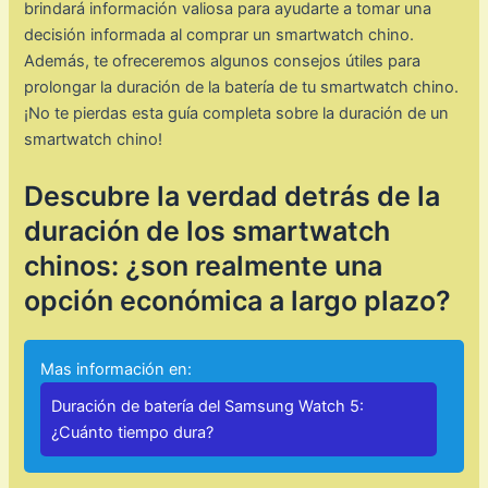
brindará información valiosa para ayudarte a tomar una
decisión informada al comprar un smartwatch chino.
Además, te ofreceremos algunos consejos útiles para
prolongar la duración de la batería de tu smartwatch chino.
¡No te pierdas esta guía completa sobre la duración de un
smartwatch chino!
Descubre la verdad detrás de la
duración de los smartwatch
chinos: ¿son realmente una
opción económica a largo plazo?
Mas información en:
Duración de batería del Samsung Watch 5:
¿Cuánto tiempo dura?