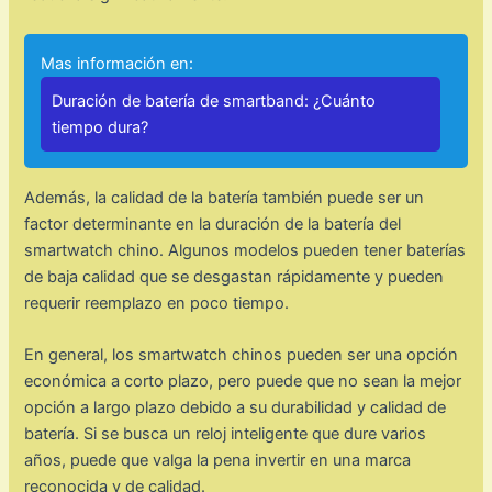
Mas información en:
Duración de batería de smartband: ¿Cuánto
tiempo dura?
Además, la calidad de la batería también puede ser un
factor determinante en la duración de la batería del
smartwatch chino. Algunos modelos pueden tener baterías
de baja calidad que se desgastan rápidamente y pueden
requerir reemplazo en poco tiempo.
En general, los smartwatch chinos pueden ser una opción
económica a corto plazo, pero puede que no sean la mejor
opción a largo plazo debido a su durabilidad y calidad de
batería. Si se busca un reloj inteligente que dure varios
años, puede que valga la pena invertir en una marca
reconocida y de calidad.