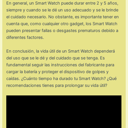
En general, un Smart Watch puede durar entre 2 y 5 años,
siempre y cuando se le dé un uso adecuado y se le brinde
el cuidado necesario. No obstante, es importante tener en
cuenta que, como cualquier otro gadget, los Smart Watch
pueden presentar fallas o desgastes prematuros debido a
diferentes factores.
En conclusión, la vida útil de un Smart Watch dependerá
del uso que se le dé y del cuidado que se tenga. Es
fundamental seguir las instrucciones del fabricante para
cargar la batería y proteger el dispositivo de golpes y
caídas. ¿Cuánto tiempo ha durado tu Smart Watch? ¿Qué
recomendaciones tienes para prolongar su vida útil?