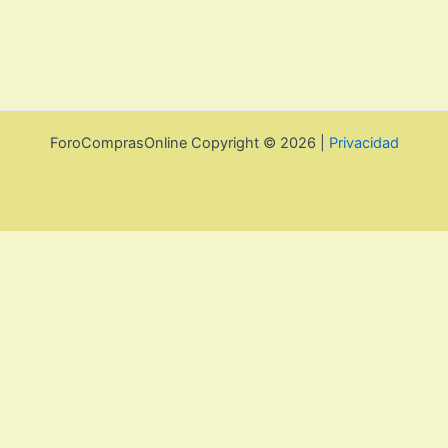
ForoComprasOnline Copyright © 2026 |
Privacidad
Utilizamos cookies para mejorar la experiencia de usuario. Para
seguir navegando por esta web debes de aceptar la política de
privacidad y las cookies.
Acepto
Rechazar
Aviso legal, privacidad y
cookies.
Política de privacidad y cookies
Cerrar