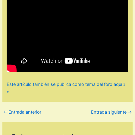
Este artículo también se publica como tema del foro aquí »
»
←
Entrada anterior
Entrada siguiente
→