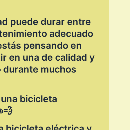
dad puede durar entre
ntenimiento adecuado
 estás pensando en
tir en una de calidad y
so durante muchos
una bicicleta
💨
bicicleta eléctrica y