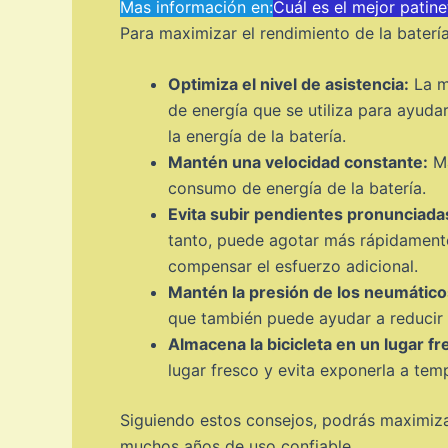
Mas información en:
Cuál es el mejor patine
Para maximizar el rendimiento de la batería 
Optimiza el nivel de asistencia:
La ma
de energía que se utiliza para ayuda
la energía de la batería.
Mantén una velocidad constante:
Ma
consumo de energía de la batería.
Evita subir pendientes pronunciada
tanto, puede agotar más rápidamente l
compensar el esfuerzo adicional.
Mantén la presión de los neumátic
que también puede ayudar a reducir 
Almacena la bicicleta en un lugar fr
lugar fresco y evita exponerla a tem
Siguiendo estos consejos, podrás maximizar 
muchos años de uso confiable.