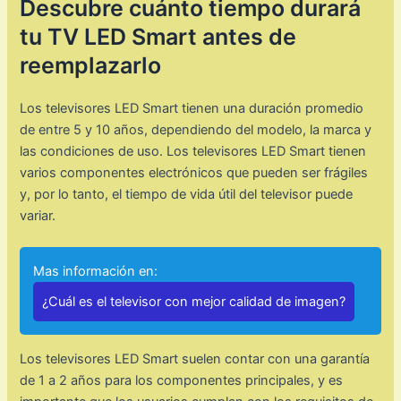
Descubre cuánto tiempo durará
tu TV LED Smart antes de
reemplazarlo
Los televisores LED Smart tienen una duración promedio
de entre 5 y 10 años, dependiendo del modelo, la marca y
las condiciones de uso. Los televisores LED Smart tienen
varios componentes electrónicos que pueden ser frágiles
y, por lo tanto, el tiempo de vida útil del televisor puede
variar.
Mas información en:
¿Cuál es el televisor con mejor calidad de imagen?
Los televisores LED Smart suelen contar con una garantía
de 1 a 2 años para los componentes principales, y es