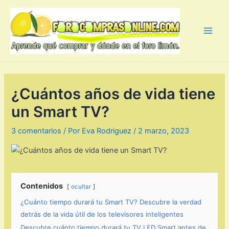
Ir
al
contenido
Main
Men
¿Cuántos años de vida tiene
un Smart TV?
3 comentarios
/ Por
Eva Rodriguez
/
2 marzo, 2023
Contenidos
ocultar
¿Cuánto tiempo durará tu Smart TV? Descubre la verdad
detrás de la vida útil de los televisores inteligentes
Descubre cuánto tiempo durará tu TV LED Smart antes de