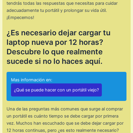
tendrás todas las respuestas que necesitas para cuidar
adecuadamente tu portátil y prolongar su vida útil.
¡Empecemos!
¿Es necesario dejar cargar tu
laptop nueva por 12 horas?
Descubre lo que realmente
sucede si no lo haces aquí.
Mas información en:
¿Qué se puede hacer con un portátil viejo?
Una de las preguntas más comunes que surge al comprar
un portátil es cuánto tiempo se debe cargar por primera
vez. Muchos han escuchado que se debe dejar cargar por
12 horas continuas, pero ¿es esto realmente necesario?