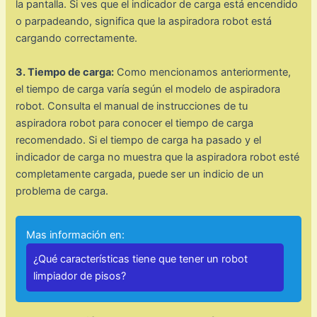
la pantalla. Si ves que el indicador de carga está encendido
o parpadeando, significa que la aspiradora robot está
cargando correctamente.
3. Tiempo de carga:
Como mencionamos anteriormente,
el tiempo de carga varía según el modelo de aspiradora
robot. Consulta el manual de instrucciones de tu
aspiradora robot para conocer el tiempo de carga
recomendado. Si el tiempo de carga ha pasado y el
indicador de carga no muestra que la aspiradora robot esté
completamente cargada, puede ser un indicio de un
problema de carga.
Mas información en:
¿Qué características tiene que tener un robot
limpiador de pisos?