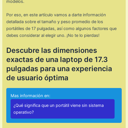
modelos.
Por eso, en este artículo vamos a darte información
detallada sobre el tamaño y peso promedio de los
portátiles de 17 pulgadas, así como algunos factores que
debes considerar al elegir uno. ¡No te lo pierdas!
Descubre las dimensiones
exactas de una laptop de 17.3
pulgadas para una experiencia
de usuario óptima
Mas información en:
¿Qué significa que un portátil viene sin sistema
operativo?