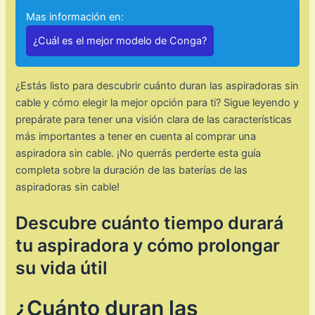
Mas información en:
¿Cuál es el mejor modelo de Conga?
¿Estás listo para descubrir cuánto duran las aspiradoras sin
cable y cómo elegir la mejor opción para ti? Sigue leyendo y
prepárate para tener una visión clara de las características
más importantes a tener en cuenta al comprar una
aspiradora sin cable. ¡No querrás perderte esta guía
completa sobre la duración de las baterías de las
aspiradoras sin cable!
Descubre cuánto tiempo durará
tu aspiradora y cómo prolongar
su vida útil
¿Cuánto duran las