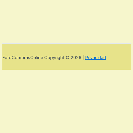
ForoComprasOnline Copyright © 2026 |
Privacidad
Utilizamos cookies para mejorar la experiencia de usuario. Para
seguir navegando por esta web debes de aceptar la política de
privacidad y las cookies.
Acepto
Rechazar
Aviso legal,
privacidad y cookies.
Política de privacidad y cookies