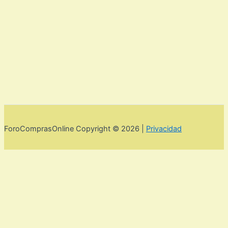
ForoComprasOnline Copyright © 2026 |
Privacidad
Utilizamos cookies para mejorar la experiencia de usuario. Para
seguir navegando por esta web debes de aceptar la política de
privacidad y las cookies.
Acepto
Rechazar
Aviso legal,
privacidad y cookies.
Política de privacidad y cookies