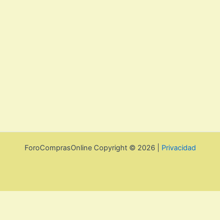
ForoComprasOnline Copyright © 2026 |
Privacidad
Utilizamos cookies para mejorar la experiencia de usuario. Para
seguir navegando por esta web debes de aceptar la política de