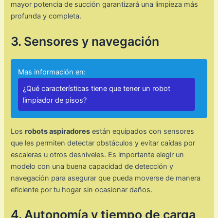
mayor potencia de succión garantizará una limpieza más
profunda y completa.
3. Sensores y navegación
Mas información en:
¿Qué características tiene que tener un robot
limpiador de pisos?
Los
robots aspiradores
están equipados con sensores
que les permiten detectar obstáculos y evitar caídas por
escaleras u otros desniveles. Es importante elegir un
modelo con una buena capacidad de detección y
navegación para asegurar que pueda moverse de manera
eficiente por tu hogar sin ocasionar daños.
4. Autonomía y tiempo de carga