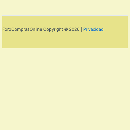
ForoComprasOnline Copyright © 2026 |
Privacidad
Utilizamos cookies para mejorar la experiencia de usuario. Para
seguir navegando por esta web debes de aceptar la política de
privacidad y las cookies.
Acepto
Rechazar
Aviso legal,
privacidad y cookies.
Política de privacidad y cookies
Cerrar
Privacy Overview