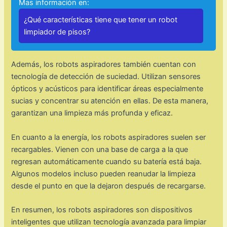
Mas información en:
¿Qué características tiene que tener un robot
limpiador de pisos?
Además, los robots aspiradores también cuentan con
tecnología de detección de suciedad. Utilizan sensores
ópticos y acústicos para identificar áreas especialmente
sucias y concentrar su atención en ellas. De esta manera,
garantizan una limpieza más profunda y eficaz.
En cuanto a la energía, los robots aspiradores suelen ser
recargables. Vienen con una base de carga a la que
regresan automáticamente cuando su batería está baja.
Algunos modelos incluso pueden reanudar la limpieza
desde el punto en que la dejaron después de recargarse.
En resumen, los robots aspiradores son dispositivos
inteligentes que utilizan tecnología avanzada para limpiar