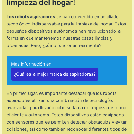
limpieza del hogar!
Los robots aspiradores
se han convertido en un aliado
tecnológico indispensable para la limpieza del hogar. Estos
pequeños dispositivos autónomos han revolucionado la
forma en que mantenemos nuestras casas limpias y
ordenadas. Pero, ¿cómo funcionan realmente?
Mas información en:
¿Cuál es la mejor marca de aspiradoras?
En primer lugar, es importante destacar que los robots
aspiradores utilizan una combinación de tecnologías
avanzadas para llevar a cabo su tarea de limpieza de forma
eficiente y autónoma. Estos dispositivos están equipados
con sensores que les permiten detectar obstáculos y evitar
colisiones, así como también reconocer diferentes tipos de