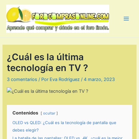
Ir
al
contenido
Main
Men
¿Cuál es la última
tecnología en TV ?
3 comentarios
/ Por
Eva Rodriguez
/
4 marzo, 2023
Contenidos
ocultar
OLED vs QLED: ¿Cuál es la tecnología de pantalla que
debes elegir?
La batalla de las pantallas: QLED vs. 4K, ¿cuál es la mejor