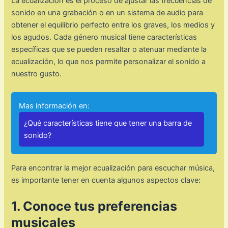
La ecualización es el proceso de ajustar las frecuencias de
sonido en una grabación o en un sistema de audio para
obtener el equilibrio perfecto entre los graves, los medios y
los agudos. Cada género musical tiene características
específicas que se pueden resaltar o atenuar mediante la
ecualización, lo que nos permite personalizar el sonido a
nuestro gusto.
Mas información en:
¿Qué características tiene que tener una barra de
sonido?
Para encontrar la mejor ecualización para escuchar música,
es importante tener en cuenta algunos aspectos clave:
1. Conoce tus preferencias
musicales