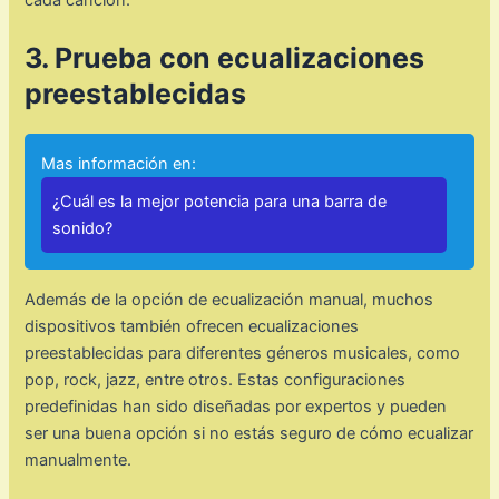
cada canción.
3. Prueba con ecualizaciones
preestablecidas
Mas información en:
¿Cuál es la mejor potencia para una barra de
sonido?
Además de la opción de ecualización manual, muchos
dispositivos también ofrecen ecualizaciones
preestablecidas para diferentes géneros musicales, como
pop, rock, jazz, entre otros. Estas configuraciones
predefinidas han sido diseñadas por expertos y pueden
ser una buena opción si no estás seguro de cómo ecualizar
manualmente.