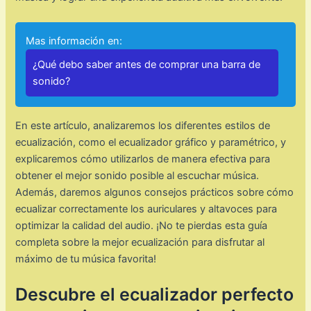
Mas información en:
¿Qué debo saber antes de comprar una barra de
sonido?
En este artículo, analizaremos los diferentes estilos de
ecualización, como el ecualizador gráfico y paramétrico, y
explicaremos cómo utilizarlos de manera efectiva para
obtener el mejor sonido posible al escuchar música.
Además, daremos algunos consejos prácticos sobre cómo
ecualizar correctamente los auriculares y altavoces para
optimizar la calidad del audio. ¡No te pierdas esta guía
completa sobre la mejor ecualización para disfrutar al
máximo de tu música favorita!
Descubre el ecualizador perfecto