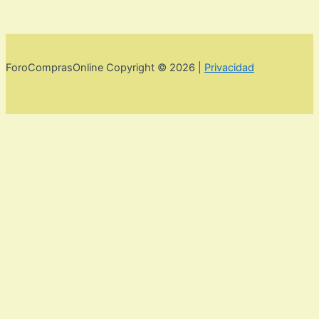
ForoComprasOnline Copyright © 2026 |
Privacidad
Utilizamos cookies para mejorar la experiencia de usuario. Para
seguir navegando por esta web debes de aceptar la política de
privacidad y las cookies.
Acepto
Rechazar
Aviso legal,
privacidad y cookies.
Política de privacidad y cookies
Cerrar
Privacy Overview