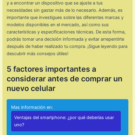
y a encontrar un dispositivo que se ajuste a tus
necesidades sin gastar más de lo necesario. Además, es
importante que investigues sobre las diferentes marcas y
modelos disponibles en el mercado, así como sus
características y especificaciones técnicas. De esta forma,
podrás tomar una decisión informada y evitar arrepentirte
después de haber realizado tu compra. ¡Sigue leyendo para
descubrir más consejos útiles!
5 factores importantes a
considerar antes de comprar un
nuevo celular
Mas información en:
Ventajas del smartphone: ¿por qué deberías usar
uno?