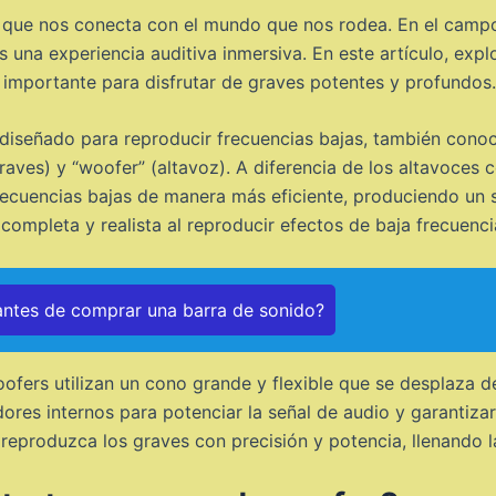
l que nos conecta con el mundo que nos rodea. En el campo
s una experiencia auditiva inmersiva. En este artículo, ex
n importante para disfrutar de graves potentes y profundos.
 diseñado para reproducir frecuencias bajas, también con
raves) y “woofer” (altavoz). A diferencia de los altavoces
ecuencias bajas de manera más eficiente, produciendo un s
completa y realista al reproducir efectos de baja frecuenci
ntes de comprar una barra de sonido?
oofers utilizan un cono grande y flexible que se desplaza d
ores internos para potenciar la señal de audio y garantiz
eproduzca los graves con precisión y potencia, llenando l