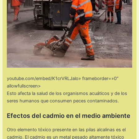
youtube.com/embed/K1crVRLJalo» frameborder=»0″
allowfullscreen>
Esto afecta la salud de los organismos acuáticos y de los
seres humanos que consumen peces contaminados.
Efectos del cadmio en el medio ambiente
Otro elemento tóxico presente en las pilas alcalinas es el
cadmio. El cadmio es un metal pesado altamente tóxico