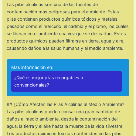
Las pilas alcalinas son una de las fuentes de
contaminación más peligrosas para el ambiente. Estas
pilas contienen productos químicos tóxicos y metales
pesados como el mercurio, el cadmio y el plomo, los cuales
se liberan en el ambiente una vez que se descartan. Estos
productos químicos pueden filtrarse en tierra, agua y aire,
causando daños a la salud humana y al medio ambiente.
Mas información en:
¿Qué es mejor pilas recargables o
convencionales?
## ¿Cómo Afectan las Pilas Alcalinas al Medio Ambiente?
Las pilas alcalinas pueden causar una gran cantidad de
daños al medio ambiente, desde la contaminación del
agua, la tierra y el aire hasta la muerte de la vida silvestre.
Los productos químicos tóxicos contenidos en las pilas