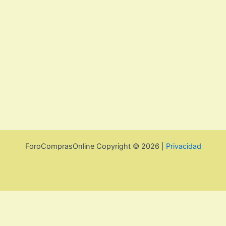
ForoComprasOnline Copyright © 2026 |
Privacidad
Utilizamos cookies para mejorar la experiencia de usuario. Para
seguir navegando por esta web debes de aceptar la política de
privacidad y las cookies.
Acepto
Rechazar
Aviso legal, privacidad y