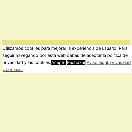
Utilizamos cookies para mejorar la experiencia de usuario. Para
ForoComprasOnline Copyright © 2026 |
Privacidad
seguir navegando por esta web debes de aceptar la política de
privacidad y las cookies.
Acepto
Rechazar
Aviso legal, privacidad
y cookies.
Cerrar
Privacy Overview
This website uses cookies to improve your experience while