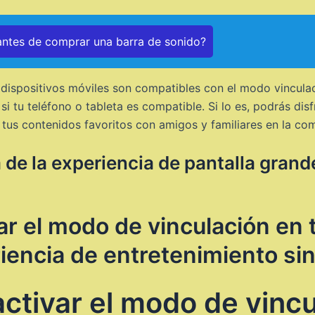
ntes de comprar una barra de sonido?
ispositivos móviles son compatibles con el modo vinculació
 si tu teléfono o tableta es compatible. Si lo es, podrás dis
tus contenidos favoritos con amigos y familiares en la com
 de la experiencia de pantalla gran
r el modo de vinculación en 
iencia de entretenimiento sin
tivar el modo de vincu