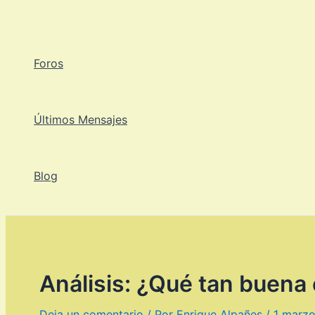
Ir
al
contenido
Foros
Últimos Mensajes
Blog
Análisis: ¿Qué tan buena 
Deja un comentario
/ Por
Enrique Alpañes
/
1 marzo