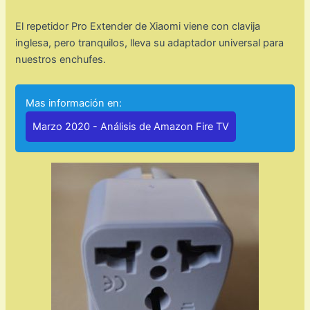
El repetidor Pro Extender de Xiaomi viene con clavija
inglesa, pero tranquilos, lleva su adaptador universal para
nuestros enchufes.
Mas información en:
Marzo 2020 - Análisis de Amazon Fire TV