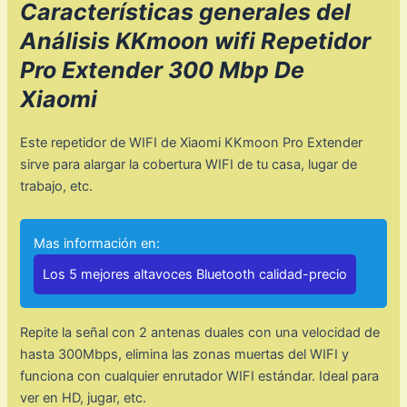
Características generales del
Análisis KKmoon wifi Repetidor
Pro Extender 300 Mbp De
Xiaomi
Este repetidor de WIFI de Xiaomi KKmoon Pro Extender
sirve para alargar la cobertura WIFI de tu casa, lugar de
trabajo, etc.
Mas información en:
Los 5 mejores altavoces Bluetooth calidad-precio
Repite la señal con 2 antenas duales con una velocidad de
hasta 300Mbps, elimina las zonas muertas del WIFI y
funciona con cualquier enrutador WIFI estándar. Ideal para
ver en HD, jugar, etc.