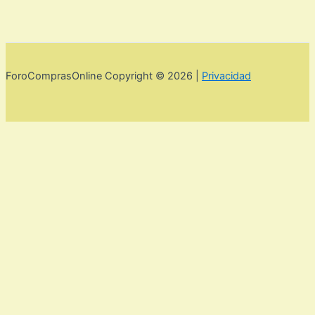
ForoComprasOnline Copyright © 2026 |
Privacidad
Utilizamos cookies para mejorar la experiencia de usuario. Para
seguir navegando por esta web debes de aceptar la política de
privacidad y las cookies.
Acepto
Rechazar
Aviso legal,
privacidad y cookies.
Política de privacidad y cookies
Cerrar
Privacy Overview