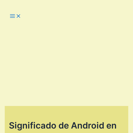
Ir
al
Main
Menu
contenido
Significado de Android en