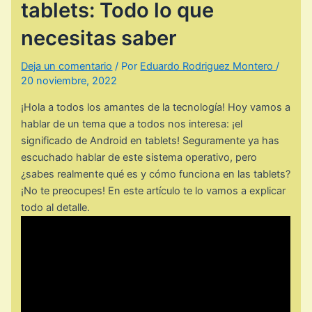
tablets: Todo lo que
necesitas saber
Deja un comentario
/ Por
Eduardo Rodriguez Montero
/
20 noviembre, 2022
¡Hola a todos los amantes de la tecnología! Hoy vamos a
hablar de un tema que a todos nos interesa: ¡el
significado de Android en tablets! Seguramente ya has
escuchado hablar de este sistema operativo, pero
¿sabes realmente qué es y cómo funciona en las tablets?
¡No te preocupes! En este artículo te lo vamos a explicar
todo al detalle.