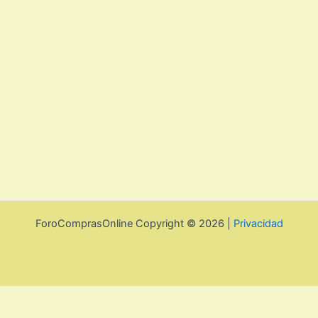
ForoComprasOnline Copyright © 2026 |
Privacidad
Utilizamos cookies para mejorar la experiencia de usuario. Para
seguir navegando por esta web debes de aceptar la política de