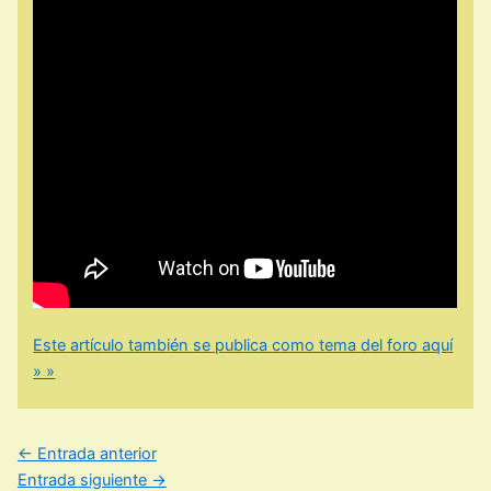
Este artículo también se publica como tema del foro aquí
» »
←
Entrada anterior
Entrada siguiente
→