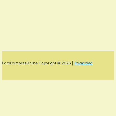
ForoComprasOnline Copyright © 2026 |
Privacidad
Utilizamos cookies para mejorar la experiencia de usuario. Para
seguir navegando por esta web debes de aceptar la política de
privacidad y las cookies.
Acepto
Rechazar
Aviso legal,
privacidad y cookies.
Política de privacidad y cookies