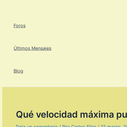
Ir
al
contenido
Foros
Últimos Mensajes
Blog
Qué velocidad máxima pue
Deja un comentario
/ Por
Carlos Siles
/
12 marzo, 