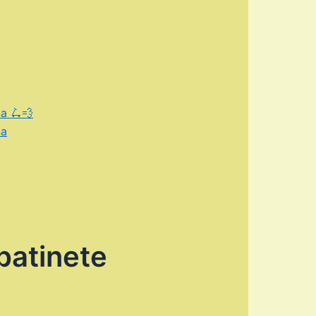
a 🛴💨
na
patinete