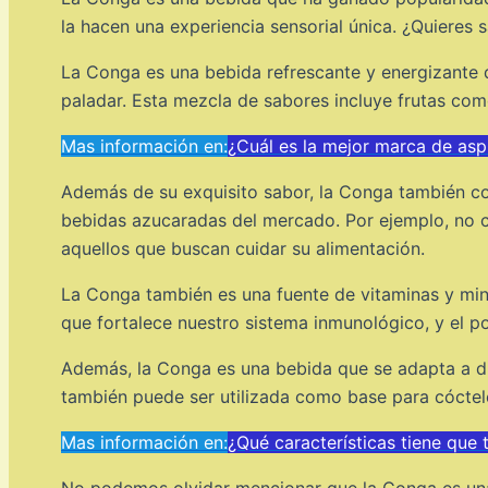
la hacen una experiencia sensorial única. ¿Quieres 
La Conga es una bebida refrescante y energizante q
paladar. Esta mezcla de sabores incluye frutas co
Mas información en:
¿Cuál es la mejor marca de asp
Además de su exquisito sabor, la Conga también co
bebidas azucaradas del mercado. Por ejemplo, no con
aquellos que buscan cuidar su alimentación.
La Conga también es una fuente de vitaminas y mine
que fortalece nuestro sistema inmunológico, y el pot
Además, la Conga es una bebida que se adapta a dif
también puede ser utilizada como base para cócteles
Mas información en:
¿Qué características tiene que 
No podemos olvidar mencionar que la Conga es una b