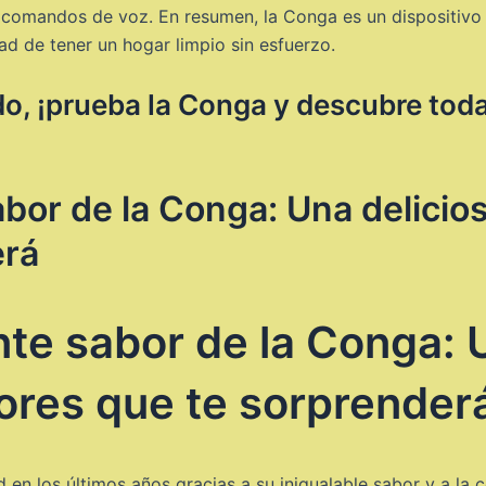
 comandos de voz. En resumen, la Conga es un dispositivo in
ad de tener un hogar limpio sin esfuerzo.
o, ¡prueba la Conga y descubre tod
abor de la Conga: Una delici
erá
nte sabor de la Conga: 
ores que te sorprender
n los últimos años gracias a su inigualable sabor y a la 