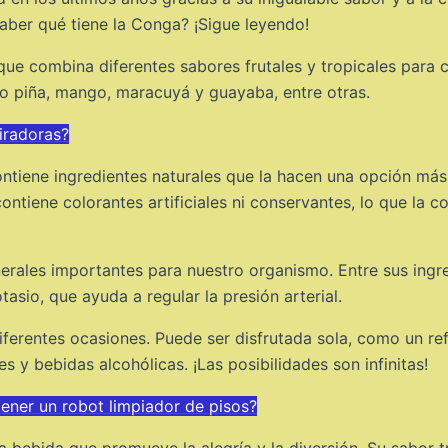
saber qué tiene la Conga? ¡Sigue leyendo!
ue combina diferentes sabores frutales y tropicales para c
mo piña, mango, maracuyá y guayaba, entre otras.
iradoras?
ntiene ingredientes naturales que la hacen una opción má
tiene colorantes artificiales ni conservantes, lo que la c
rales importantes para nuestro organismo. Entre sus ingre
asio, que ayuda a regular la presión arterial.
erentes ocasiones. Puede ser disfrutada sola, como un ref
 y bebidas alcohólicas. ¡Las posibilidades son infinitas!
tener un robot limpiador de pisos?
ebida que promueve la alegría y la diversión. Su sabor tr