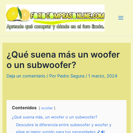
Ir
al
contenido
Main
Men
¿Qué suena más un woofer
o un subwoofer?
Deja un comentario
/ Por
Pedro Segura
/
1 marzo, 2024
Contenidos
ocultar
¿Qué suena más, un woofer o un subwoofer?
Descubre la diferencia entre subwoofer y woofer y
elige el mejor sonido para tus necesidades 🎵🔊