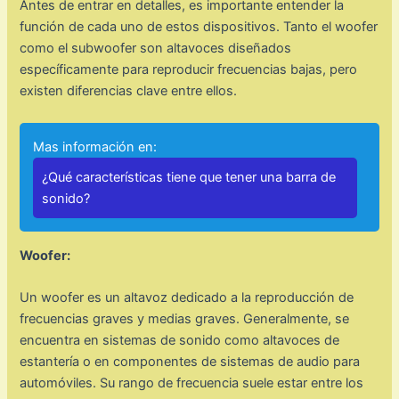
Antes de entrar en detalles, es importante entender la
función de cada uno de estos dispositivos. Tanto el woofer
como el subwoofer son altavoces diseñados
específicamente para reproducir frecuencias bajas, pero
existen diferencias clave entre ellos.
Mas información en:
¿Qué características tiene que tener una barra de
sonido?
Woofer:
Un woofer es un altavoz dedicado a la reproducción de
frecuencias graves y medias graves. Generalmente, se
encuentra en sistemas de sonido como altavoces de
estantería o en componentes de sistemas de audio para
automóviles. Su rango de frecuencia suele estar entre los