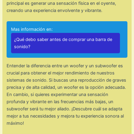
principal es generar una sensación física en el oyente,
creando una experiencia envolvente y vibrante.
Mas información en:
¿Qué debo saber antes de comprar una barra de
sonido?
Entender la diferencia entre un woofer y un subwoofer es
crucial para obtener el mejor rendimiento de nuestros
sistemas de sonido. Si buscas una reproducción de graves
precisa y de alta calidad, un woofer es la opción adecuada.
En cambio, si quieres experimentar una sensación
profunda y vibrante en las frecuencias más bajas, un
subwoofer será tu mejor aliado. ¡Descubre cuál se adapta
mejor a tus necesidades y mejora tu experiencia sonora al
máximo!