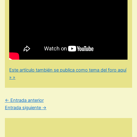
Este artículo también se publica como tema del foro aquí
» »
←
Entrada anterior
Entrada siguiente
→