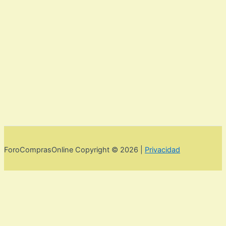
ForoComprasOnline Copyright © 2026 |
Privacidad
Utilizamos cookies para mejorar la experiencia de usuario. Para
seguir navegando por esta web debes de aceptar la política de
privacidad y las cookies.
Acepto
Rechazar
Aviso legal,