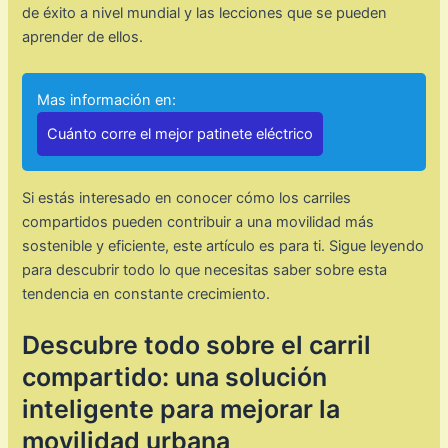
de éxito a nivel mundial y las lecciones que se pueden
aprender de ellos.
Mas información en:
Cuánto corre el mejor patinete eléctrico
Si estás interesado en conocer cómo los carriles
compartidos pueden contribuir a una movilidad más
sostenible y eficiente, este artículo es para ti. Sigue leyendo
para descubrir todo lo que necesitas saber sobre esta
tendencia en constante crecimiento.
Descubre todo sobre el carril
compartido: una solución
inteligente para mejorar la
movilidad urbana