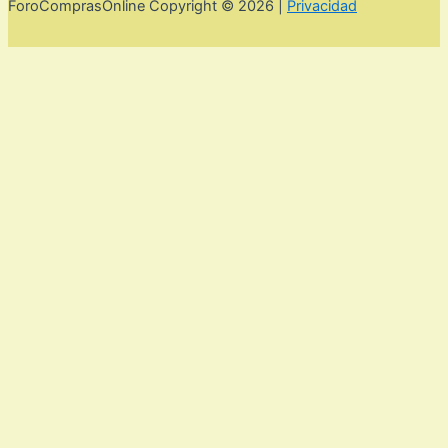
ForoComprasOnline Copyright © 2026 |
Privacidad
Utilizamos cookies para mejorar la experiencia de usuario. Para
seguir navegando por esta web debes de aceptar la política de
privacidad y las cookies.
Acepto
Rechazar
Aviso legal,
privacidad y cookies.
Política de privacidad y cookies
Cerrar
Privacy Overview
This website uses cookies to improve your experience while
you navigate through the website. Out of these, the cookies
that are categorized as necessary are stored on your browser