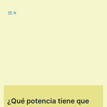
Ir
al
Main
Menu
contenido
¿Qué potencia tiene que