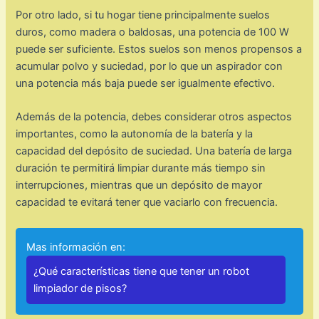
Por otro lado, si tu hogar tiene principalmente suelos
duros, como madera o baldosas, una potencia de 100 W
puede ser suficiente. Estos suelos son menos propensos a
acumular polvo y suciedad, por lo que un aspirador con
una potencia más baja puede ser igualmente efectivo.
Además de la potencia, debes considerar otros aspectos
importantes, como la autonomía de la batería y la
capacidad del depósito de suciedad. Una batería de larga
duración te permitirá limpiar durante más tiempo sin
interrupciones, mientras que un depósito de mayor
capacidad te evitará tener que vaciarlo con frecuencia.
Mas información en:
¿Qué características tiene que tener un robot
limpiador de pisos?