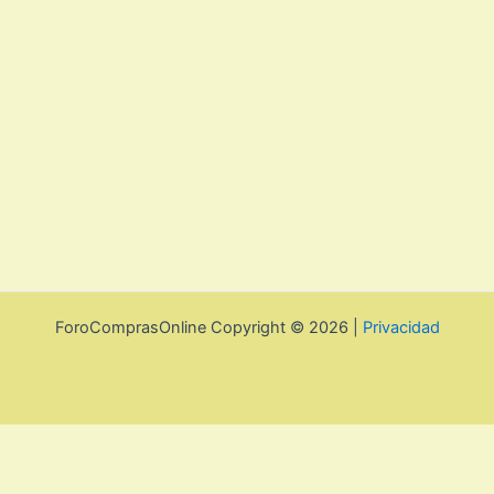
ForoComprasOnline Copyright © 2026 |
Privacidad
Utilizamos cookies para mejorar la experiencia de usuario. Para
seguir navegando por esta web debes de aceptar la política de
privacidad y las cookies.
Acepto
Rechazar
Aviso legal, privacidad y