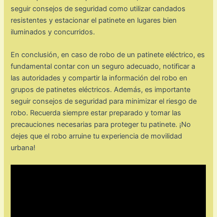
seguir consejos de seguridad como utilizar candados
resistentes y estacionar el patinete en lugares bien
iluminados y concurridos.
En conclusión, en caso de robo de un patinete eléctrico, es
fundamental contar con un seguro adecuado, notificar a
las autoridades y compartir la información del robo en
grupos de patinetes eléctricos. Además, es importante
seguir consejos de seguridad para minimizar el riesgo de
robo. Recuerda siempre estar preparado y tomar las
precauciones necesarias para proteger tu patinete. ¡No
dejes que el robo arruine tu experiencia de movilidad
urbana!