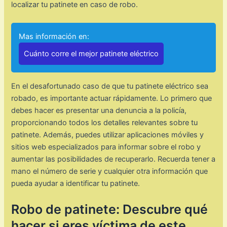
localizar tu patinete en caso de robo.
Mas información en:
Cuánto corre el mejor patinete eléctrico
En el desafortunado caso de que tu patinete eléctrico sea
robado, es importante actuar rápidamente. Lo primero que
debes hacer es presentar una denuncia a la policía,
proporcionando todos los detalles relevantes sobre tu
patinete. Además, puedes utilizar aplicaciones móviles y
sitios web especializados para informar sobre el robo y
aumentar las posibilidades de recuperarlo. Recuerda tener a
mano el número de serie y cualquier otra información que
pueda ayudar a identificar tu patinete.
Robo de patinete: Descubre qué
hacer si eres víctima de este