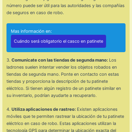
número puede ser útil para las autoridades y las compañías
de seguros en caso de robo.
Mas información en:
Cuándo será obligatorio el casco en patinete
3.
Comunícate con las tiendas de segunda mano:
Los
ladrones suelen intentar vender los objetos robados en
tiendas de segunda mano. Ponte en contacto con estas
tiendas y proporciona la descripción de tu patinete
eléctrico. Si tienen algún registro de un patinete similar en
su inventario, podrían ayudarte a recuperarlo.
4.
Utiliza aplicaciones de rastreo:
Existen aplicaciones
móviles que te permiten rastrear la ubicación de tu patinete
eléctrico en caso de robo. Estas aplicaciones utilizan la
tecnología GPS para determinar la ubicación exacta del