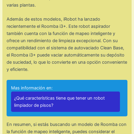
varias plantas.
Además de estos modelos, iRobot ha lanzado
recientemente el Roomba i3+. Este robot aspirador
también cuenta con la función de mapeo inteligente y
ofrece un rendimiento de limpieza excepcional. Con su
compatibilidad con el sistema de autovaciado Clean Base,
el Roomba i3+ puede vaciar automáticamente su depósito
de suciedad, lo que lo convierte en una opción conveniente
y eficiente.
Mas información en:
¿Qué características tiene que tener un robot
limpiador de pisos?
En resumen, si estás buscando un modelo de Roomba con
la función de mapeo inteligente, puedes considerar el