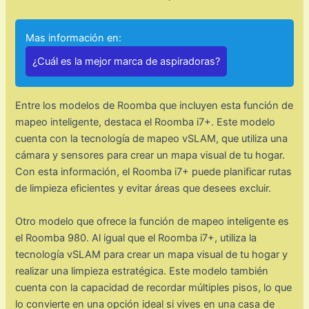
Mas información en:
¿Cuál es la mejor marca de aspiradoras?
Entre los modelos de Roomba que incluyen esta función de
mapeo inteligente, destaca el Roomba i7+. Este modelo
cuenta con la tecnología de mapeo vSLAM, que utiliza una
cámara y sensores para crear un mapa visual de tu hogar.
Con esta información, el Roomba i7+ puede planificar rutas
de limpieza eficientes y evitar áreas que desees excluir.
Otro modelo que ofrece la función de mapeo inteligente es
el Roomba 980. Al igual que el Roomba i7+, utiliza la
tecnología vSLAM para crear un mapa visual de tu hogar y
realizar una limpieza estratégica. Este modelo también
cuenta con la capacidad de recordar múltiples pisos, lo que
lo convierte en una opción ideal si vives en una casa de