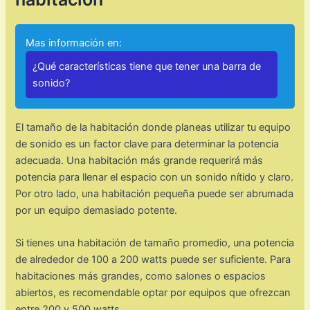
Mas información en:
¿Qué características tiene que tener una barra de
sonido?
El tamaño de la habitación donde planeas utilizar tu equipo
de sonido es un factor clave para determinar la potencia
adecuada. Una habitación más grande requerirá más
potencia para llenar el espacio con un sonido nítido y claro.
Por otro lado, una habitación pequeña puede ser abrumada
por un equipo demasiado potente.
Si tienes una habitación de tamaño promedio, una potencia
de alrededor de 100 a 200 watts puede ser suficiente. Para
habitaciones más grandes, como salones o espacios
abiertos, es recomendable optar por equipos que ofrezcan
entre 200 y 500 watts.