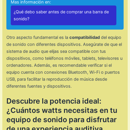
Mas información en:
¿Qué debo saber antes de comprar una barra de
sonido?
Otro aspecto fundamental es la
compatibilidad
del equipo
de sonido con diferentes dispositivos. Asegúrate de que el
sistema de audio que elijas sea compatible con tus
dispositivos, como teléfonos móviles, tablets, televisores u
ordenadores. Además, es recomendable verificar si el
equipo cuenta con conexiones Bluetooth, Wi-Fi o puertos
USB, para facilitar la reproducción de música desde
diferentes fuentes y dispositivos.
Descubre la potencia ideal:
¿Cuántos watts necesitas en tu
equipo de sonido para disfrutar
de una experiencia auditiva