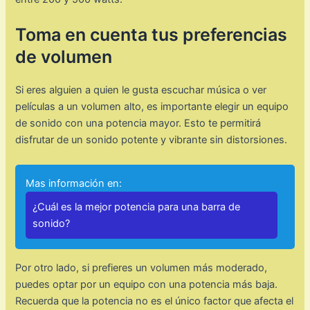
Toma en cuenta tus preferencias
de volumen
Si eres alguien a quien le gusta escuchar música o ver
películas a un volumen alto, es importante elegir un equipo
de sonido con una potencia mayor. Esto te permitirá
disfrutar de un sonido potente y vibrante sin distorsiones.
Mas información en:
¿Cuál es la mejor potencia para una barra de
sonido?
Por otro lado, si prefieres un volumen más moderado,
puedes optar por un equipo con una potencia más baja.
Recuerda que la potencia no es el único factor que afecta el